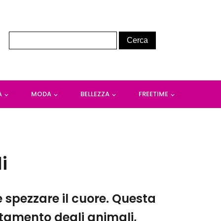
A
MODA
BELLEZZA
FREETIME
i
e spezzare il cuore. Questa
ttamento degli animali,