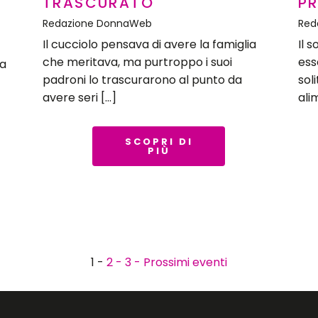
TRASCURATO
P
Redazione DonnaWeb
Red
Il cucciolo pensava di avere la famiglia
Il 
che meritava, ma purtroppo i suoi
ess
la
padroni lo trascurarono al punto da
sol
avere seri […]
ali
SCOPRI DI
PIÙ
1 -
2 -
3 -
Prossimi eventi