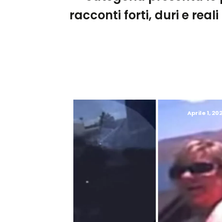
racconti forti, duri e real
Aprile 1, 20