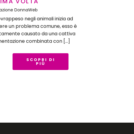
RIMA VOLTA
azione DonnaWeb
sovrappeso negli animali inizia ad
ere un problema comune, esso è
itamente causato da una cattiva
mentazione combinata con […]
SCOPRI DI
PIÙ