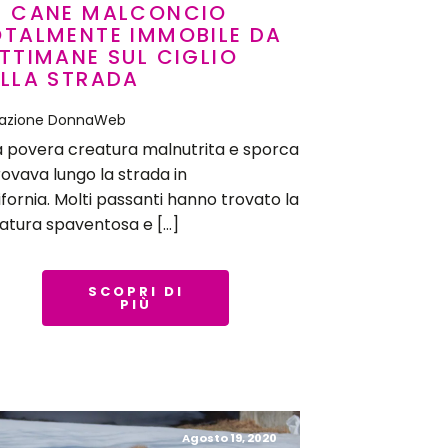
N CANE MALCONCIO
OTALMENTE IMMOBILE DA
TTIMANE SUL CIGLIO
LLA STRADA
azione DonnaWeb
 povera creatura malnutrita e sporca
trovava lungo la strada in
ifornia. Molti passanti hanno trovato la
atura spaventosa e […]
SCOPRI DI
PIÙ
Agosto 19, 2020