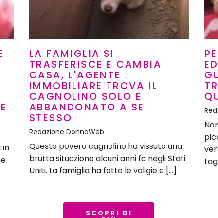
E
LA FAMIGLIA SI
PE
TRASFERISCE E CAMBIA
ED
CASA, L'AGENTE
G
À
IMMOBILIARE TROVA IL
T
CAGNOLINO SOLO E
Q
E
ABBANDONATO A SE
Red
STESSO
Non
Redazione DonnaWeb
pic
Questo povero cagnolino ha vissuto una
 in
ver
brutta situazione alcuni anni fa negli Stati
ne
tagl
Uniti. La famiglia ha fatto le valigie e […]
SCOPRI DI