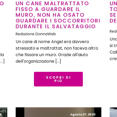
SO
UN CANE MALTRATTATO
U
FISSO A GUARDARE IL
T
MURO, NON HA OSATO
SE
GUARDARE I SOCCORRITORI
DE
DURANTE IL SALVATAGGIO
Red
Redazione DonnaWeb
Una
Un cane di nome Angel era davvero
si 
stressato e maltrattat, non faceva altro
Cal
la
che fissare un muro. Grazie all'aiuto
cre
[…]
dell'organizzazione […]
SCOPRI DI
PIÙ
0
Agosto 27, 2020