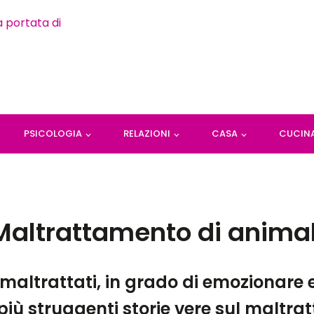
PSICOLOGIA
RELAZIONI
CASA
CUCIN
Maltrattamento di animal
 maltrattati, in grado di emozionare 
più struggenti storie vere sul maltra