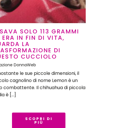
SAVA SOLO 113 GRAMMI
 ERA IN FIN DI VITA,
UARDA LA
RASFORMAZIONE DI
UESTO CUCCIOLO
azione DonnaWeb
ostante le sue piccole dimensioni, il
colo cagnolino di nome Lemon è un
o combattente. Il chihuahua di piccola
ia è […]
SCOPRI DI
PIÙ