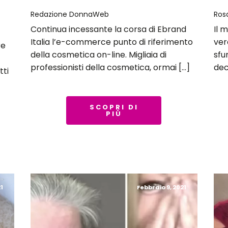
Redazione DonnaWeb
Ros
Continua incessante la corsa di Ebrand
Il 
Italia l’e-commerce punto di riferimento
ver
re
della cosmetica on-line. Migliaia di
sfu
professionisti della cosmetica, ormai […]
dec
tti
SCOPRI DI
PIÙ
1
Febbraio 9, 2021