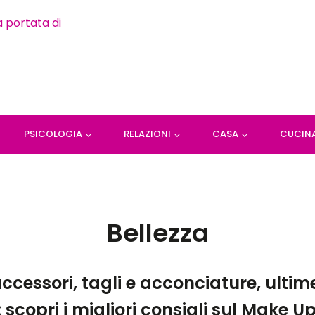
PSICOLOGIA
RELAZIONI
CASA
CUCIN
Bellezza
ccessori, tagli e acconciature, ultim
: scopri i migliori consigli sul Make U