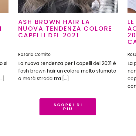
ASH BROWN HAIR LA
LE
I
NUOVA TENDENZA COLORE
A
CAPELLI DEL 2021
20
CA
Rosaria Comito
Ros
o si
La nuova tendenza per i capelli del 2021 è
La 
l'ash brown hair un colore molto sfumato
non
[…]
a metà strada tra […]
cop
con
SCOPRI DI
PIÙ