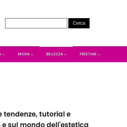
A
MODA
BELLEZZA
FREETIME
e tendenze, tutorial e
p e sul mondo dell'estetica