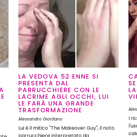
LA VEDOVA 52 ENNE SI
CA
PRESENTA DAL
SE
LA
PARRUCCHIERE CON LE
L
LE
LACRIME AGLI OCCHI, LUI
VI
LE FARÀ UNA GRANDE
TRASFORMAZIONE
Ale
I r
Alessandro Giordano
l'us
Lui è il mitico "The Makeover Guy", il noto
cal
parrucchiere interpretato da
nte