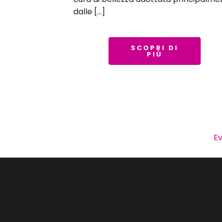
dalle […]
SCOPRI DI
PIÙ
Ev