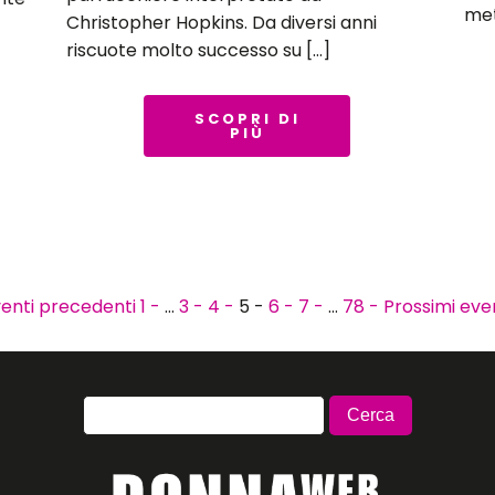
met
Christopher Hopkins. Da diversi anni
riscuote molto successo su […]
SCOPRI DI
PIÙ
enti precedenti
1 -
…
3 -
4 -
5 -
6 -
7 -
…
78 -
Prossimi eve