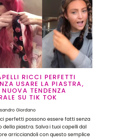
PELLI RICCI PERFETTI
NZA USARE LA PIASTRA,
A NUOVA TENDENZA
RALE SU TIK TOK
ssandro Giordano
icci perfetti possono essere fatti senza
o della piastra. Salva i tuoi capelli dal
ore arricciandoli con questo semplice