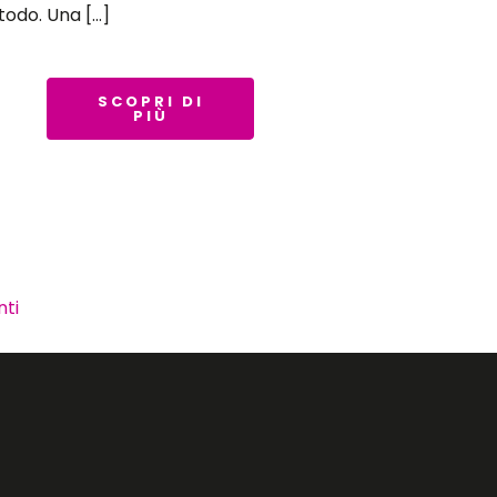
odo. Una […]
SCOPRI DI
PIÙ
nti