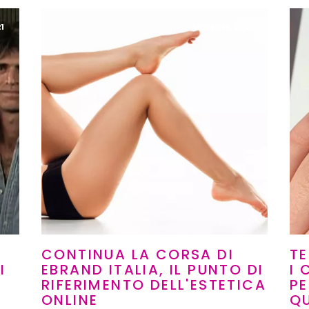
1
Marzo 15, 2021
CONTINUA LA CORSA DI
TE
I
EBRAND ITALIA, IL PUNTO DI
I
RIFERIMENTO DELL'ESTETICA
PE
ONLINE
QU