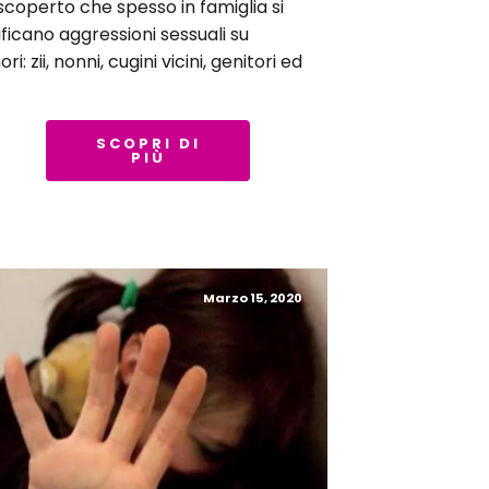
scoperto che spesso in famiglia si
ificano aggressioni sessuali su
ri: zii, nonni, cugini vicini, genitori ed
SCOPRI DI
PIÙ
Marzo 15, 2020