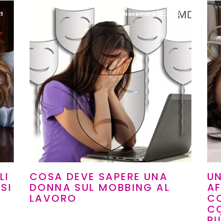
1
Novembre 18, 2020
LI
COSA DEVE SAPERE UNA
UN
SI
DONNA SUL MOBBING AL
AF
LAVORO
C
C
PI