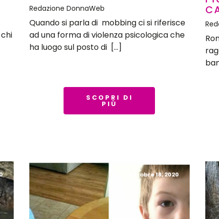
C
Redazione DonnaWeb
Quando si parla di mobbing ci si riferisce
Red
 chi
ad una forma di violenza psicologica che
Ron
ha luogo sul posto di […]
rag
ban
SCOPRI DI
PIÙ
0
Ottobre 18, 2020