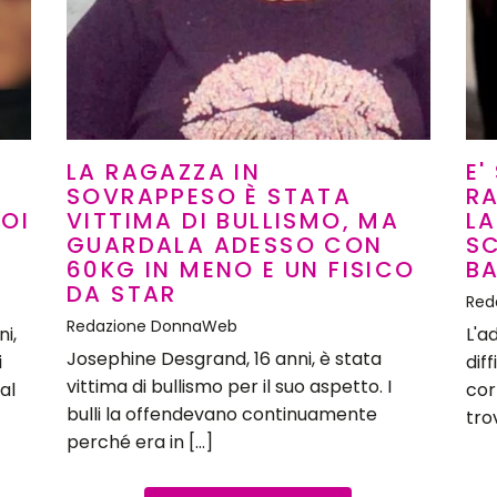
LA RAGAZZA IN
E'
SOVRAPPESO È STATA
RA
UOI
VITTIMA DI BULLISMO, MA
LA
O
GUARDALA ADESSO CON
S
60KG IN MENO E UN FISICO
B
DA STAR
Red
Redazione DonnaWeb
i,
L'a
Josephine Desgrand, 16 anni, è stata
i
diff
vittima di bullismo per il suo aspetto. I
al
cor
bulli la offendevano continuamente
tro
perché era in […]