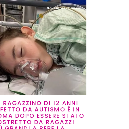
Novembre 17, 2020
 RAGAZZINO DI 12 ANNI
FETTO DA AUTISMO È IN
OMA DOPO ESSERE STATO
OSTRETTO DA RAGAZZI
Ù GRANDI A BERE LA