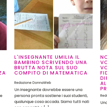
L'INSEGNANTE UMILIA IL
NO
BAMBINO SCRIVENDO UNA
VO
BRUTTA NOTA SUL SUO
V
ZA
COMPITO DI MATEMATICA
F
DI
AL
Redazione DonnaWeb
P
Un insegnante dovrebbe essere una
te
persona pronta sostiene i suoi studenti,
Red
qualunque cosa accada. Siamo tutti nati
Uno