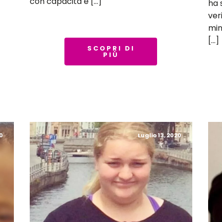
con capacità e […]
ha 
ver
mino
[…]
SCOPRI DI
PIÙ
0
Luglio 13, 2020