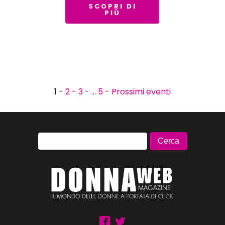
SCOPRI DI
PIÙ
1 -
2 -
3 -
…
5 -
Prossimi eventi