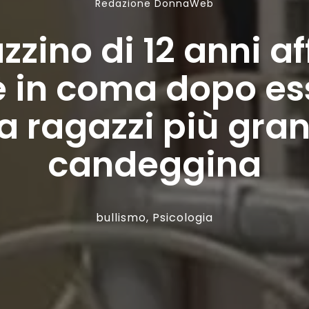
Redazione DonnaWeb
zzino di 12 anni af
 in coma dopo es
a ragazzi più gran
candeggina
bullismo
,
Psicologia