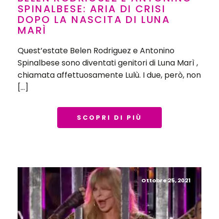
SPINALBESE: ARIA DI CRISI
DOPO LA NASCITA DI LUNA
MARÌ
Quest’estate Belen Rodriguez e Antonino
Spinalbese sono diventati genitori di Luna Marì ,
chiamata affettuosamente Lulù. I due, però, non
[…]
SCOPRI DI PIÙ
Ottobre 25, 2021