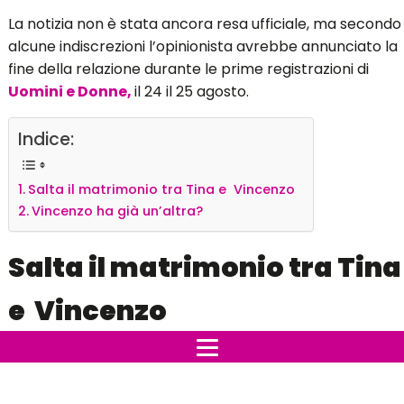
La notizia non è stata ancora resa ufficiale, ma secondo
alcune indiscrezioni l’opinionista avrebbe annunciato la
fine della relazione durante le prime registrazioni di
Uomini e Donne,
il 24 il 25 agosto.
Indice:
Salta il matrimonio tra Tina e Vincenzo
Vincenzo ha già un’altra?
Salta il matrimonio tra Tina
e Vincenzo
Amedeo Venza,
il blogger che ha partecipato a Uomini
e Donne, ha confermato sui Social la notizia che
Tina
avrebbe interrotto la storia con il ristoratore di Firenze