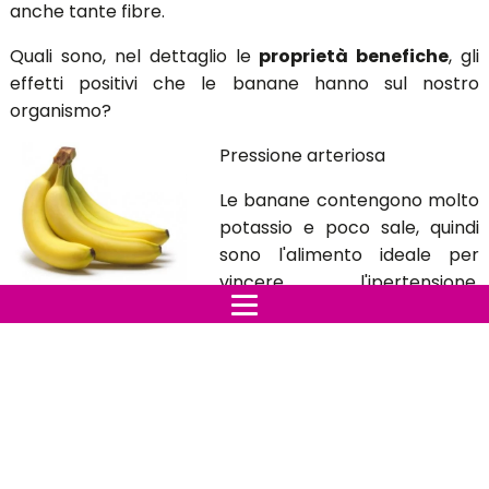
anche tante fibre.
Quali sono, nel dettaglio le
proprietà benefiche
, gli
effetti positivi che le banane hanno sul nostro
organismo?
Pressione arteriosa
Le banane contengono molto
potassio e poco sale, quindi
sono l'alimento ideale per
vincere l'ipertensione,
secondo un recente studio, inoltre, le banane se
assunte regolarmente riducono del 40% il rischio ictus.
Ulcera
La banana è uno tra i pochi frutti che si può mangiare
in caso di ulcera cronica perchè riduce il senso di