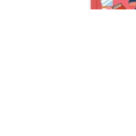
Nelle due immagini qui sopra puoi osservare
ascoltando la
musica
dal suo cellulare o pa
nell’altra regna il disordine.
Soluzione
Il primo pensiero è quello che il ragazzo che
sotto il divano, sia il single. Del resto l’ide
Ecco dunque, svelato l’inganno del disegno: 