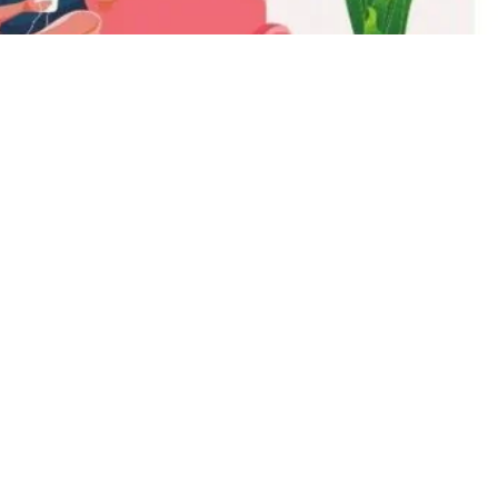
 la stessa situazione nel medesimo appartamento. Noterai
rlando con qualcuno. Ciò che cambia è che in un’immagine 
 vive nel disordine creato dal pallone sul pavimento, da u
ologia comune immagina l’uomo disordinato e disinteressato al
il ragazzo disordinato è proprio quello che ha una
fidanzat