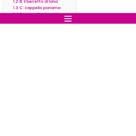
B: il berretto di lana
C: cappello panama
D: cappello di paglia
E: il berretto con visiera
Scegli il cappello: soluzioni
A: il cappello da cowboy