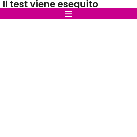
Il test viene eseguito
concentrandosi all'interno
della borsa della donna.
I risultati dei test si basano sulla scelta di una
particolare opzione da parte di una donna.
Quale contenuto della borsa ti si addice di più, scopri di
più sul tuo carattere facendo la tua scelta!