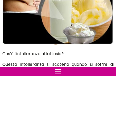
Cos'è l'intolleranza al lattosio?
Questa intolleranza si scatena quando si soffre di
problemi digestivi dopo aver consumato latticini, latte,
ma anche panna, yogurt, crema di latte etc. Questo
disturbo è dovuto al deficit di un enzima, lattasi,
prodotto dall'intestino e ha la capacità di scomporre il
lattosio prodotto nell'intestino.
Sono tante le persone che soffrono di questa
intolleranza, a volte si soffre solo per un periodo di