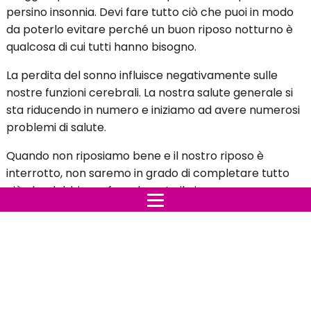
persino insonnia. Devi fare tutto ciò che puoi in modo
da poterlo evitare perché un buon riposo notturno è
qualcosa di cui tutti hanno bisogno.
La perdita del sonno influisce negativamente sulle
nostre funzioni cerebrali. La nostra salute generale si
sta riducendo in numero e iniziamo ad avere numerosi
problemi di salute.
Quando non riposiamo bene e il nostro riposo è
interrotto, non saremo in grado di completare tutto
ciò che dobbiamo fare durante il giorno.
Indice:
Tutti gli usi alternativi del deodorante che
sicuramente non conosci
VI SVEGLIATE AL MATTINO DOLORANTI? POTREBBE