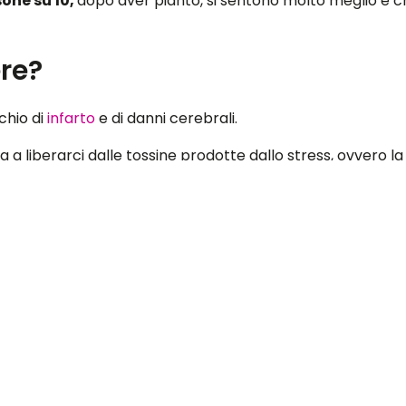
sone su 10,
dopo aver pianto, si sentono molto meglio 
re?
chio di
infarto
e di danni cerebrali.
uta a liberarci dalle tossine prodotte dallo stress, ovvero l
 depressi.
lle emozioni interne, favorendo l’assunzione di posizioni 
uscolare.
omaco
, determinando l’insorgenza di gastriti e disturbi intes
 da
Wiliam Frey,
il pianto ha effetti benefici sia a livello f
”,
ovvero la
“teoria della guarigione”,
in base alla qual
n rimedio prodigioso per la nostra salute.