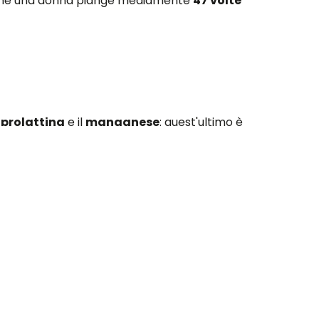
e che una donna piange mediamente
47 volte
a
prolattina
e il
manganese
: quest'ultimo è
scorrette a carico della colonna vertebrale,
tinali.
isico che psicologico.
e le lacrime causate da stati emozionali