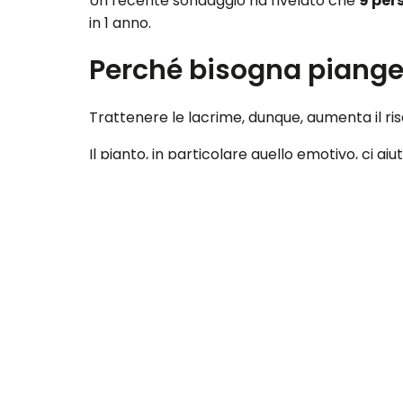
Un recente sondaggio ha rivelato che
9 per
in 1 anno.
Perché bisogna piange
Trattenere le lacrime, dunque, aumenta il ris
Il pianto, in particolare quello emotivo, ci ai
presente in quantità elevata nel cervello dei
Cercare di non piangere provoca il blocco de
come le spalle ricurve, dovute alla rigidità m
Il nervosismo causa
problemi anche allo st
Secondo una ricerca universitaria, condotta
Il biochimico ha creato la
“recovery theory
come il dolore o la commozione, sarebbero u