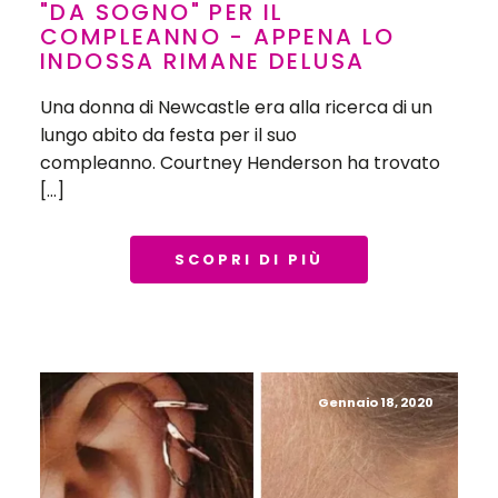
"DA SOGNO" PER IL
COMPLEANNO - APPENA LO
INDOSSA RIMANE DELUSA
Una donna di Newcastle era alla ricerca di un
lungo abito da festa per il suo
compleanno. Courtney Henderson ha trovato
[…]
SCOPRI DI PIÙ
Gennaio 18, 2020