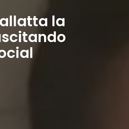
llatta la
suscitando
ocial