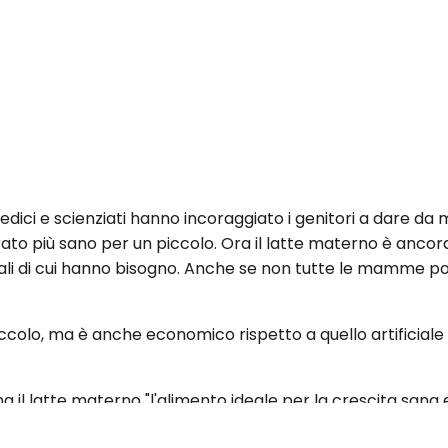
ici e scienziati hanno incoraggiato i genitori a dare da 
ato più sano per un piccolo. Ora il latte materno è ancor
tali di cui hanno bisogno. Anche se non tutte le mamme po
iccolo, ma è anche economico rispetto a quello artificiale
 il latte materno "l'alimento ideale per la crescita sana e
sono spesso vergognose e ridicolizzate quando allattano