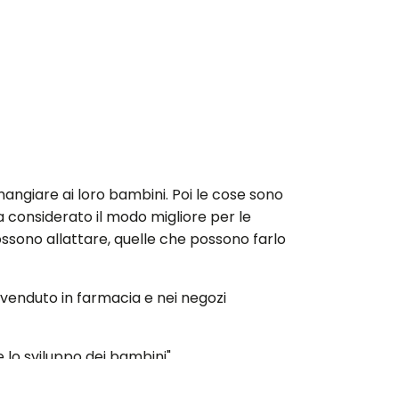
mangiare ai loro bambini. Poi le cose sono
a considerato il modo migliore per le
ssono allattare, quelle che possono farlo
 venduto in farmacia e nei negozi
 lo sviluppo dei bambini".
 i loro bambini. Poiché è socialmente