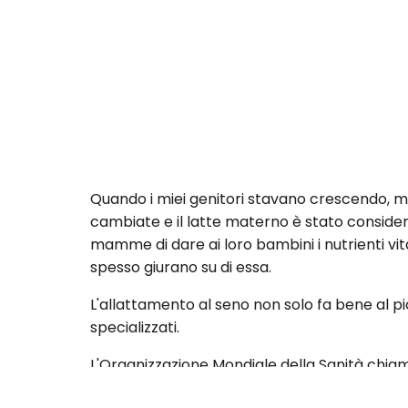
Quando i miei genitori stavano crescendo, med
cambiate e il latte materno è stato consider
mamme di dare ai loro bambini i nutrienti vi
spesso giurano su di essa.
L'allattamento al seno non solo fa bene al p
specializzati.
L'Organizzazione Mondiale della Sanità chiama
Tuttavia, nella società americana le mamme 