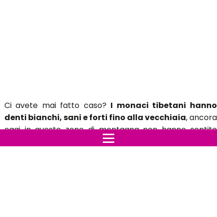
Ci avete mai fatto caso?
I monaci tibetani hann
denti bianchi, sani e forti fino alla vecchiaia
, ancor
oggi in queste zone di montagna non hanno sentito
parlare di prodotti commerciali come dentifrici,
collutori e dentisti, questo è dovuto alla loro sana
alimentazione e al
modo in cui lavano i denti e s
prendono cura della loro igiene orale
.