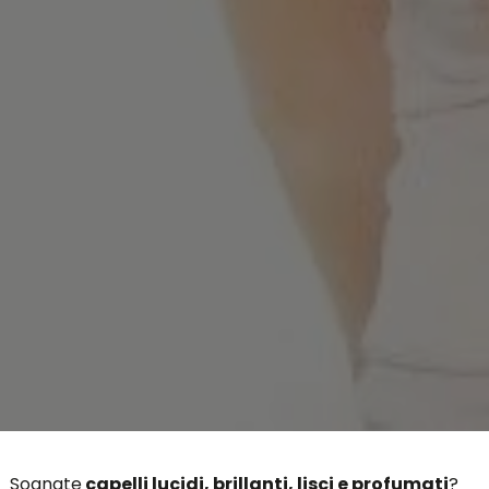
Sognate
capelli lucidi, brillanti, lisci e profumati
?