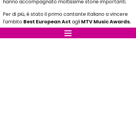
hanno accompagnato moltissime storie importanti.
Per di più, è stato il primo cantante italiano a vincere
l'ambito
Best European Act
agli
MTV Music Awards.
L’artista ha anche partecipato al
festival di Sanremo
2010, conquistando il terzo posto con
Credimi
ancora
, ma il vero successo sul palco
dell’Ariston
è
arrivato nel 2013, quando ha vinto con il brano
L’essenziale.