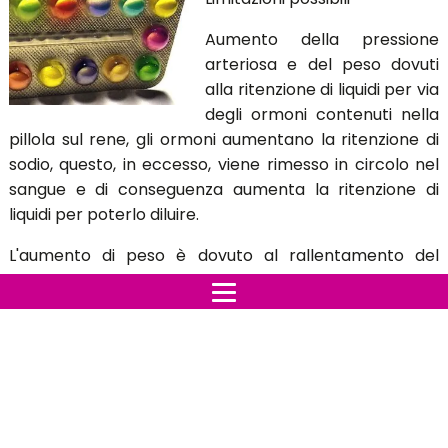
Aumento della pressione
arteriosa e del peso dovuti
alla ritenzione di liquidi per via
degli ormoni contenuti nella
pillola sul rene, gli ormoni aumentano la ritenzione di
sodio, questo, in eccesso, viene rimesso in circolo nel
sangue e di conseguenza aumenta la ritenzione di
liquidi per poterlo diluire.
L'aumento di peso è dovuto al rallentamento del
metabolismo, a causa degli ormoni contenuti nella
pillola su quelli tiroidei che regolano il metabolismo
stesso.
Dolore e/o tensione al seno e possibile aumento delle
sue dimensioni.
Secchezza cutanea o delle mucose orali, oculari,