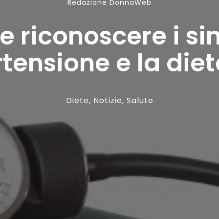
Redazione DonnaWeb
 riconoscere i si
rtensione e la die
Diete
,
Notizie
,
Salute