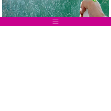
Indice:
I metodi alternativi di utilizzare l'aceto
GLI USI ALTERNATIVI DEL MIELE
Come usarlo in natura
Il bicarbonato come alleato di bellezza e le ricette
da provare