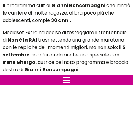
Il programma cult di
Gianni Boncompagni
che lanciò
le carriere di molte ragazze, allora poco più che
adolescenti, compie
30 anni.
Mediaset Extra ha deciso di festeggiare il trentennale
di
Non
è la RAI
trasmettendo una grande maratona
con le repliche dei momenti migliori. Ma non solo: il
5
settembre
andrà in onda anche uno speciale con
Irene Ghergo,
autrice del noto programma e braccio
destro di
Gianni
Boncompagni
Indice:
Non è la Rai festeggia 30 anni
Le ragazze di Non è la Rai
Non è la Rai festeggia 30