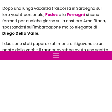
Dopo una lunga vacanza trascorsa in Sardegna sul
loro yacht personale,
Fedez
e la
Ferragni
si sono
fermati per qualche giorno sulla costiera Amalfitana,
spostandosi sull'imbarcazione molto elegante di
Diego Della Valle.
I due sono stati paparazzati mentre litigavano su un
ponte dello yacht: il rapper avrebbe avuto uno scatto
furioso nei confronti della moglie, che è scoppiata in
lacrime.
Il motivo della lite.
Sembra che
Fedez,
pieno di rabbia abbia urlato
contro la moglie che cercando di calmarlo, è
scoppiata in un pianto disperato.
La causa della lite tra i
Ferragnez
non è nota: negli