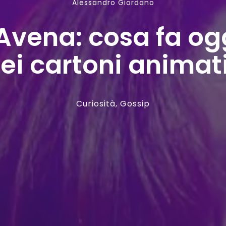
Alessandro Giordano
Avena: cosa fa og
ei cartoni animat
Curiosità
,
Gossip