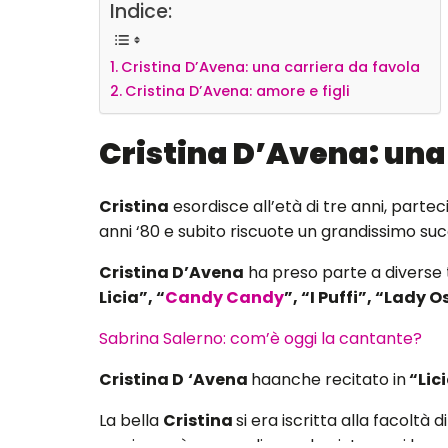
Indice:
Cristina D’Avena: una carriera da favola
Cristina D’Avena: amore e figli
Cristina D’Avena: una
Cristina
esordisce all’età di tre anni, parte
anni ‘80 e subito riscuote un grandissimo suc
Cristina D’Avena
ha preso parte a diverse 
Licia”, “
Candy Candy
”, “I Puffi”, “Lady O
Sabrina Salerno: com’è oggi la cantante?
Cristina D
‘Avena
haanche recitato in
“Lici
La bella
Cristina
si era iscritta alla facoltà
musica può essere di grande aiuto per i bambin