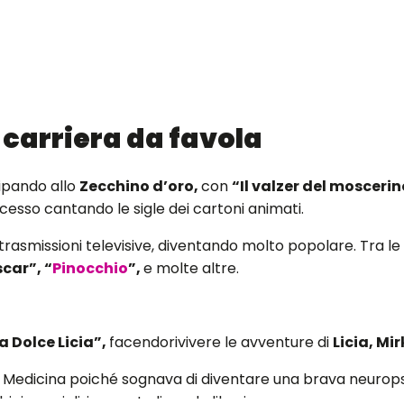
 carriera da favola
cipando allo
Zecchino d’oro,
con
“Il valzer del moscerin
cesso cantando le sigle dei cartoni animati.
trasmissioni televisive, diventando molto popolare. Tra le
scar”, “
Pinocchio
”,
e molte altre.
a Dolce Licia”,
facendorivivere le avventure di
Licia, Mi
 di Medicina poiché sognava di diventare una brava neuropsi
i speciali, in quanto li rende liberi.