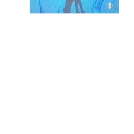
Un amore impossibile, difficile da gestire ch
Terence che a causa di un incidente rimane pa
decide di rimanerle a fianco per tutta la v
Candy.
Gustatevi questo video e tornate per un at
attimo battere forte il cuore.
Ahh se sei una fan scatenata di Candy entra
Indice:
GUARDA IL VIDEO DEL BACIO TRA CANDY E T
Chi si ricorda di Candy? Ecco il video del fi