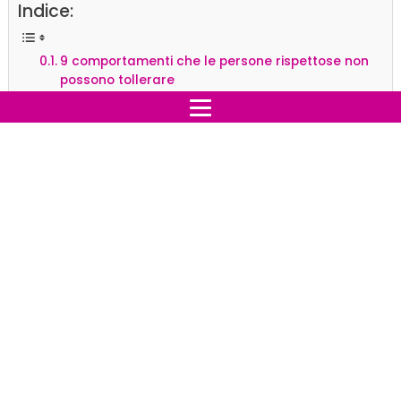
Indice:
9 comportamenti che le persone rispettose non
possono tollerare
Le cose che non dovresti mai rivelare
Evita i pettegolezzi
Non raccontare i tuoi progetti
Persone negative: 6 caratteristiche per
riconoscerle... ed evitarle
Tieni per te i successi
Tè allo zenzero (versione indiana per godere di tutti
i benefici)
9 comportamenti che le persone
rispettose non possono tollerare
Secondo la
tradizione millenaria indiana
ci sono
pratiche e meditazioni che possono aiutare l'uomo a