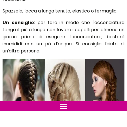
La
treccia alla francese
è un'
acconciatura
davver
bella, elegante e molto versatile, si possono creare
diverse pettinature vediamo insieme cosa occorre per