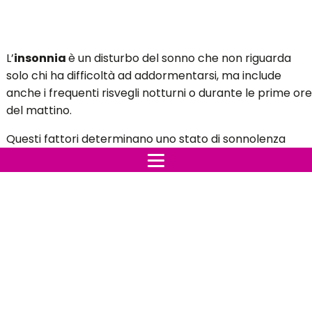
L’
insonnia
è un disturbo del sonno che non riguarda
solo chi ha difficoltà ad addormentarsi, ma include
anche i frequenti risvegli notturni o durante le prime ore
del mattino.
Questi fattori determinano uno stato di sonnolenza
diurna e una scarsa concentrazione, che possono
creare problemi seri nella routine quotidiana.
L'insonnia può essere contrastata adottando alcuni
rimedi naturali, come quelli della nonna, evitando così di
assumere farmaci.