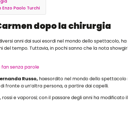
rgia
n Enzo Paolo Turchi
Carmen dopo la chirurgia
diversi anni dai suoi esordi nel mondo dello spettacolo, h
del tempo. Tuttavia, in pochi sanno che la nota showgirl s
i fan senza parole
Fernanda Russo,
haesordito nel mondo dello spettacolo n
i di fronte a un’altra persona, a partire dai capelli.
 rossi e vaporosi; con il passare degli anni ha modificato il 
. La famosa ballerina ha rivelato di aver eliminato le rugh