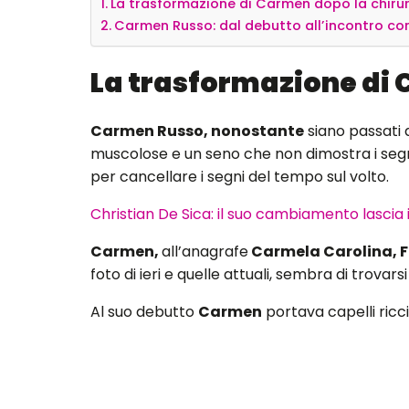
La trasformazione di Carmen dopo la chiru
Carmen Russo: dal debutto all’incontro co
La trasformazione di 
Carmen Russo, nonostante
siano passati 
muscolose e un seno che non dimostra i segni 
per cancellare i segni del tempo sul volto.
Christian De Sica: il suo cambiamento lascia 
Carmen,
all’anagrafe
Carmela Carolina, 
foto di ieri e quelle attuali, sembra di trovars
Al suo debutto
Carmen
portava capelli ricci,
80 un’acconciatura cortissima, biondo platino