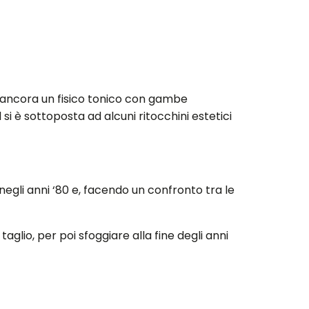
a ancora un fisico tonico con gambe
i è sottoposta ad alcuni ritocchini estetici
egli anni ‘80 e, facendo un confronto tra le
taglio, per poi sfoggiare alla fine degli anni
e dal viso attraverso la chirurgia estetica.