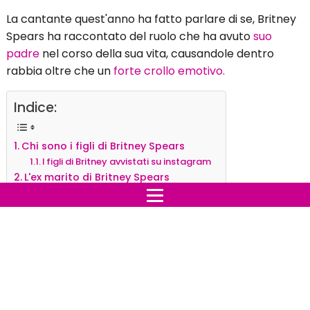
La cantante quest'anno ha fatto parlare di se, Britney
Spears ha raccontato del ruolo che ha avuto
suo
padre
nel corso della sua vita, causandole dentro
rabbia oltre che un
forte crollo emotivo.
Indice:
Chi sono i figli di Britney Spears
I figli di Britney avvistati su instagram
L'ex marito di Britney Spears
Chi sono i figli di Britney
Spears
La cantante 39 enne ha due figli con il suo ex marito
Kevin Federline, Sean, 16 anni e Jayden, 15 anni.