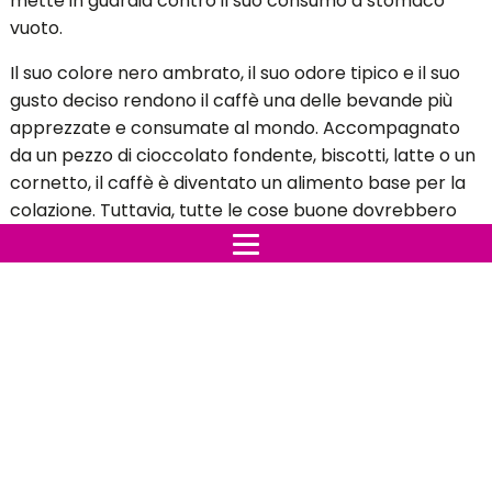
mette in guardia contro il suo consumo a stomaco
vuoto.
Il suo colore nero ambrato, il suo odore tipico e il suo
gusto deciso rendono il caffè una delle bevande più
apprezzate e consumate al mondo. Accompagnato
da un pezzo di cioccolato fondente, biscotti, latte o un
cornetto, il caffè è diventato un alimento base per la
colazione. Tuttavia, tutte le cose buone dovrebbero
essere soggette a moderazione, il consumo di caffè
non fa eccezione. Una nutrizionista, Ysabelle Levasseur,
spiega perché bere caffè a stomaco vuoto può
essere dannoso per la salute.
Indice:
Caffè a digiuno? Una cattiva idea
Qual è il momento migliore per bere il caffè