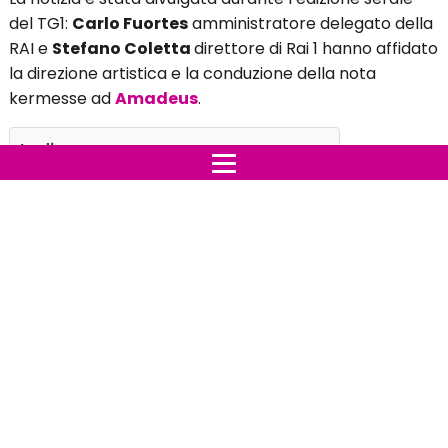
del TG1:
Carlo Fuortes
amministratore delegato della
RAI e
Stefano Coletta
direttore di Rai 1 hanno affidato
la direzione artistica e la conduzione della nota
kermesse ad
Amadeus
.
Indice:
Quando andrà in onda sanremo 2022?
Proseguire con Amadeus
Quando andrà in onda
sanremo 2022?
La
72esima
edizione del
Festival di Sanremo
andrà
in onda da
martedì 1 a sabato 5 febbraio 2022.
Amadeus stesso dichiara che non avrebbe mai