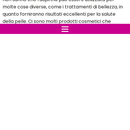
molte cose diverse, come i trattamenti di bellezza, in
quanto forniranno risultati eccellenti per la salute
della pelle. Ci sono molti prodotti cosmetici che
contengono l'aspirina. Infatti l'aspirina contiene acido
acetico e acido salicilico.
Entrambi hanno potenti proprietà antinfiammatorie e
analgesiche. Contiene anche beta idrossile, che è
solubile nei grassi. Questa maschera fatta in casa ti
aiuterà a schiarire le macchie, rinnovare la pelle ed
eliminare tutte le cellule morte della pelle.
Versa la farina d’avena in un calzino e poi usalo
per la vasca – Riuscirai a combattere la pelle
secca e l’eczema