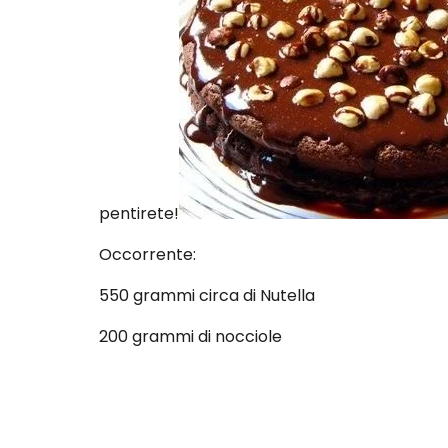
pentirete!
Occorrente:
550 grammi circa di Nutella
200 grammi di nocciole
6 uova
75 grammi di burro