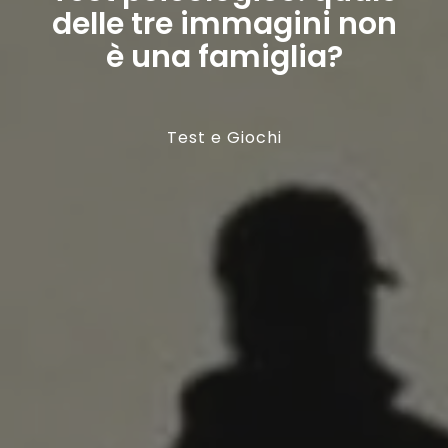
delle tre immagini non
è una famiglia?
Test e Giochi