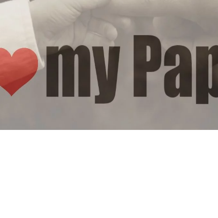
 noi stesse, per lui saremo sempre la bambina prodigio e
.
o e non ci attacca se siamo nervose, non ci sgrida, non 
ta anche quando nessuno altro lo fa.
ostri problemi, avendo molta più esperienza del nostro uom