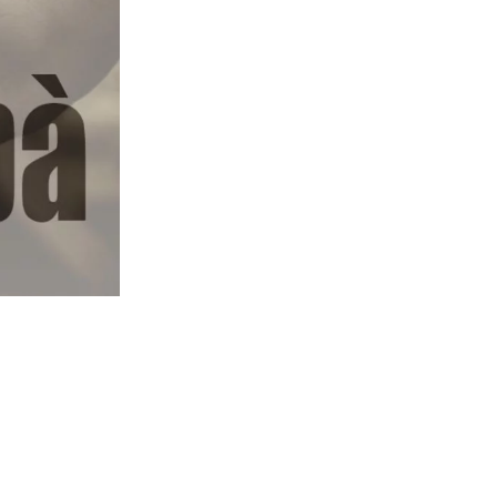
 lui farà in modo che non ce lo dimentichiamo
ci fa notare quanto siamo insopportabili se
o, è in grado di risolvere tutti i problemi. E