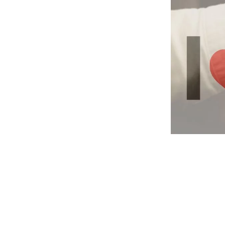
1) Il papà ci stima e ci incita a credere in
mai, anche nel giorno peggiore della sua vita
2) Il papà è sempre un punto di riferiment
siamo nervose, dimostra affetto e ci suppor
3) Il papà ha sempre la soluzione a tutti i n