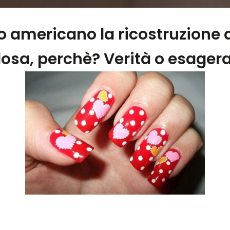
 americano la ricostruzione d
osa, perchè? Verità o esager
una trovata molto comoda per avere unghie perfette, ma mo