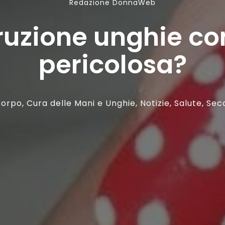
Redazione DonnaWeb
ruzione unghie con
pericolosa?
orpo
,
Cura delle Mani e Unghie
,
Notizie
,
Salute
,
Sec