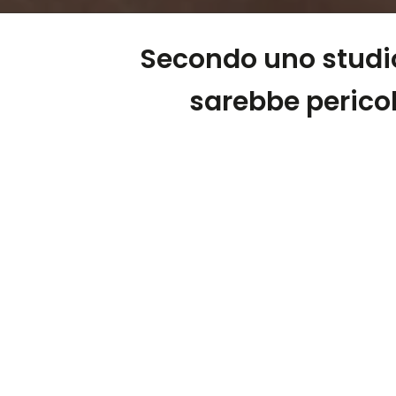
Secondo uno studio
sarebbe pericol
La
ricostruzione delle unghie
con il
ge
l è 