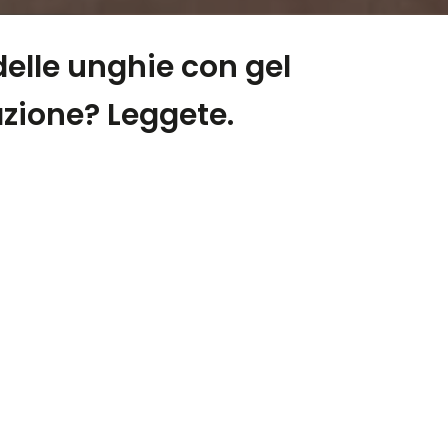
elle unghie con gel
azione? Leggete.
lti si chiedono se sia davvero sicura.