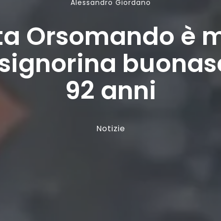
Alessandro Giordano
ta Orsomando è m
“signorina buonas
92 anni
Notizie