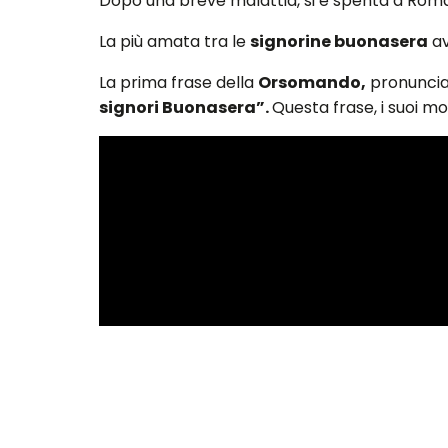
Dopo una breve malattia, si è spenta a Ro
La più amata tra le
signorine buonasera
av
La prima frase della
Orsomando,
pronunciat
signori Buonasera”.
Questa frase, i suoi mo