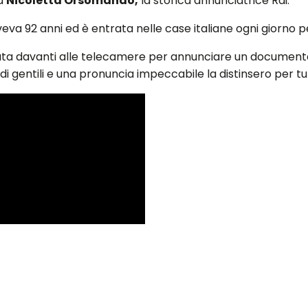
ma
Nicoletta Orsomando,
la storica annunciatrice Rai.
eva 92 anni ed è entrata nelle case italiane ogni giorno per
a davanti alle telecamere per annunciare un documentari
di gentili e una pronuncia impeccabile la distinsero per tutt