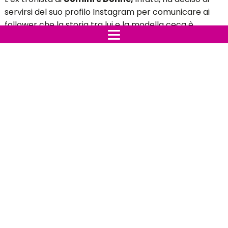
servirsi del suo profilo Instagram per comunicare ai
follower che la storia tra lui e la modella ceca è
ufficialmente finita.
Perché si sono lasciati
Luca
ha dichiarato con poche e semplici parole che si
è trattato di una storia d’amore bellissima e che
ricorderà i momenti più belli con un sorriso. Purtroppo
però, le cose cambiano e finiscono; dopo averci
provato e riprovato, aggiunge, hanno capito entrambi
che le loro strade dovevano dividersi, pur conservando
molta stima e affetto l'uno dell’altra e viceversa.
Gabriel Garko: chi è il suo nuovo amore?