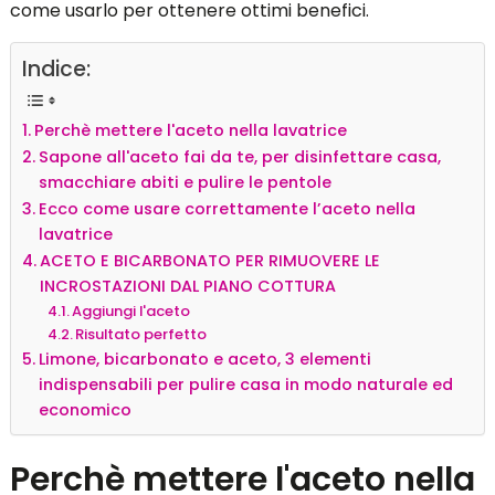
Mettere l'
aceto nella lavatrice
?
Si lo so, può sembrare strano ma in realtà è un ottimo
igienizzante e ammorbidente, oggi vi spiegheremo