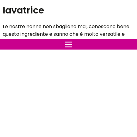
come usarlo per ottenere ottimi benefici.
Indice:
Perchè mettere l'aceto nella lavatrice
Sapone all'aceto fai da te, per disinfettare casa,
smacchiare abiti e pulire le pentole
Ecco come usare correttamente l’aceto nella
lavatrice
ACETO E BICARBONATO PER RIMUOVERE LE
INCROSTAZIONI DAL PIANO COTTURA
Aggiungi l'aceto
Risultato perfetto
Limone, bicarbonato e aceto, 3 elementi
indispensabili per pulire casa in modo naturale ed
economico
Perchè mettere l'aceto nella