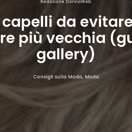
Redazione DonnaWeb
di capelli da evitar
e più vecchia (g
gallery)
Consigli sulla Moda
,
Moda