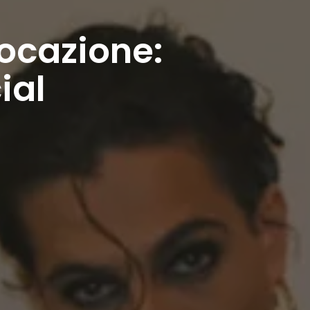
ocazione:
ial