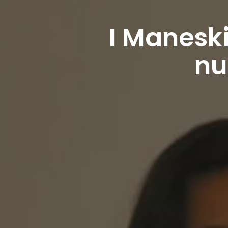
I Manesk
nu