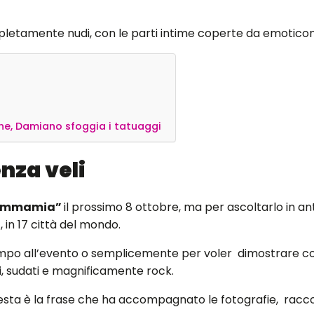
tamente nudi, con le parti intime coperte da emoticon a
line, Damiano sfoggia i tatuaggi
enza veli
ammamia”
il prossimo 8 ottobre, ma per ascoltarlo in 
, in 17 città del mondo.
empo all’evento o semplicemente per voler dimostrare co
i, sudati e magnificamente rock.
sta è la frase che ha accompagnato le fotografie, raccogl