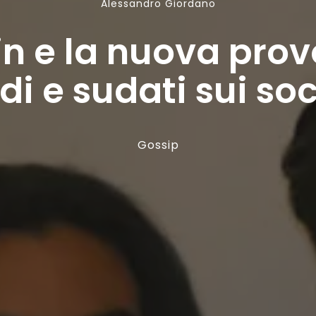
Alessandro Giordano
in e la nuova prov
di e sudati sui soc
Gossip