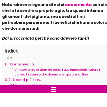
Naturalmente ognuno di noi si
addormenta
con ciò
che lo fa sentire a proprio agio, tra questi intendo
gli amanti del pigiama, ma questi ultimi
potrebbero perdere molti benefici che hanno coloro
che dormono nudi.
Dai un'occhiata perché sono davvero tanti!
Indice:
1. Dormi meglio.
L’importanza di dormire bene, i due ingredienti naturali
contro l’insonnia che danno energia al mattino
2. Ti senti più sexy.
3. Puoi perdere peso.
4. Meglio per l'area genitale.
5. Più amore!
Vuoi dormire in meno di un minuto? Adotta questa
tecnica, funziona davvero