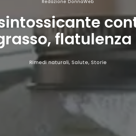
Redazione DonnaWeb
intossicante contr
grasso, flatulenza
Rimedi naturali
,
Salute
,
Storie