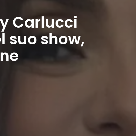
ly Carlucci
l suo show,
one