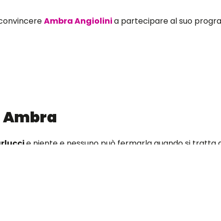
 convincere
Ambra Angiolini
a partecipare al suo prog
on Ambra
arlucci
e niente e nessuno può fermarla quando si tratta 
ogramma, ora la conduttrice ha un nuovo sogno: quello di
 rifiutato la proposta della
Carlucci
già qualche tempo
0 e i 50000 euro.