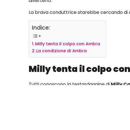
divertenti.
La brava conduttrice starebbe cercando di
Indice:
Milly tenta il colpo con Ambra
La condizione di Ambra
Milly tenta il colpo c
Tutti conoscono la testardaggine di
Milly C
Dopo aver convinto
Arisa
partecipare al pr
come
“ballerina per una notte”.
Secondo alcune indiscrezioni,
Ambra
avrebbe
avrebbe offerto un cachet molto alto, tra i 4