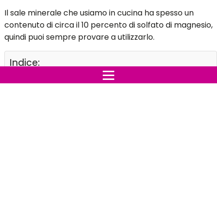
Il sale minerale che usiamo in cucina ha spesso un
contenuto di circa il 10 percento di solfato di magnesio,
quindi puoi sempre provare a utilizzarlo.
Indice:
Aggiungere il sale prima dopo la cottura? – L’
enorme differenza ti stupirà
1. Cura dei capelli
2. Cura del viso
3. Pedicure
4. Contro le contusioni
Il calzino di sale per far scomparire il dolore
all’orecchio
5. Per uno stomaco in salute
6. Mal di testa
7. Nella lavastoviglie
8. Rimuovere i bastoncini dalla pelle