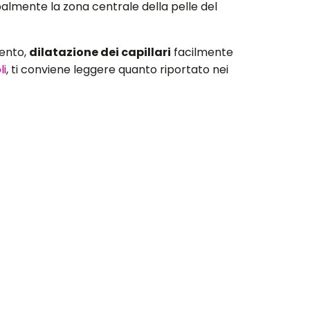
almente la zona centrale della pelle del
mento,
dilatazione dei capillari
facilmente
li
, ti conviene leggere quanto riportato nei
resa tra i 30 e i 50 anni
e che in Europa
 donne, anche se negli uomini tende ad essere
erazioni della struttura vascolare e del
gni presenti
in un determinato strato di
ù permeabili, motivo per cui i
fenomeni
 compaiono evidenti arrossamenti.