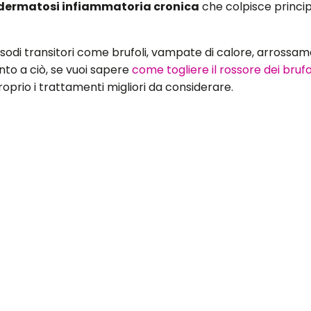
dermatosi infiammatoria cronica
che colpisce princip
pisodi transitori come brufoli, vampate di calore, arrossa
ento a ciò, se vuoi sapere
come togliere il rossore dei brufo
roprio i trattamenti migliori da considerare.
ll’acne rosacea?
 rosacea è una
malattia tipica delle persone di età comp
lazione. Tuttavia va sottolineato che è più frequente nelle
 anche se sembra che nel suo sviluppo siano coinvolte alt
uò essere causata anche dalla dilatazione dei
vasi sangui
nno anche una maggiore tendenza a dilatarsi e diventare pi
a pelle. La conseguenza è che sulla sua superficie cutanea