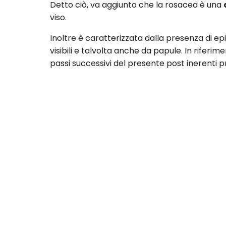
Detto ciò, va aggiunto che la rosacea è una
viso.
Inoltre è caratterizzata dalla presenza di e
visibili e talvolta anche da papule. In riferim
passi successivi del presente post inerenti p
Quali sono le cause de
Recenti studi hanno evidenziato che l’acne
colpisce tra l'1,5 e il 10,1% circa della popo
più grave e con maggiori complicazioni.
Le cause esatte della rosacea non sono note,
tessuto connettivo. La rosacea tra l’altro p
pelle che copre la parte centrale del viso.
Quando i capillari sanguigni sono fragili, ha
infiammatori
si originano all'interno dell