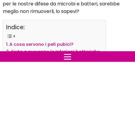
per le nostre difese da microbi e batteri, sarebbe
meglio non rimuoverli, lo sapevi?
Indice:
A cosa servono i peli pubici?
Aiuta a prevenire le infezioni batteriche
Rischio di peli incarniti
A cosa servono i peli pubici?
Molti pensano che i
peli pubici
siano lì solo per figura,
che sono solo fastidiosi e non servono a nulla, niente di
più sbagliato: servono eccome! Fungono da barriera
protettiva tra la parte più sensibile del tuo corpo e gli
indumenti, i peli pubici contengono oli naturali che
agiscono come lubrificanti quando la pelle viene a