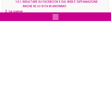
INSULTARE SU FACEBOOK E SUL WEB E’ DIFFAMAZIONE
ANCHE SE LO SI FA IN ANONIMO
Le pene
Cosa fare se si è vittima di
stalking informatico con le
nuove norme?