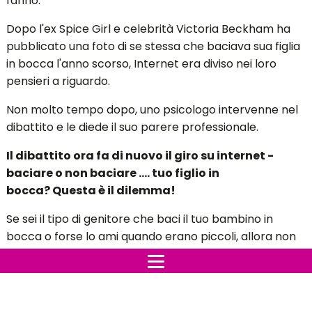
fanno.
Dopo l'ex Spice Girl e celebrità Victoria Beckham ha
pubblicato una foto di se stessa che baciava sua figlia
in bocca l'anno scorso, Internet era diviso nei loro
pensieri a riguardo.
Non molto tempo dopo, uno psicologo intervenne nel
dibattito e le diede il suo parere professionale.
Il dibattito ora fa di nuovo il giro su internet -
baciare o non baciare .... tuo figlio in
bocca? Questa è il dilemma!
Se sei il tipo di genitore che baci il tuo bambino in
bocca o forse lo ami quando erano piccoli, allora non
sei il solo. Non è qualcosa di insolito o strano,
ma
quanto è psicologicamente sano un gesto simile?
Il dibattito ha portato la psicologa infantile Charlotte